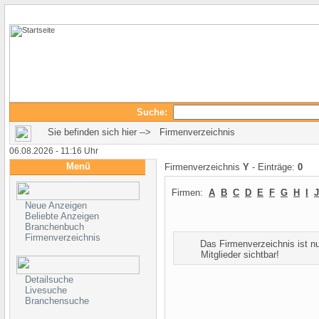
Suche:
Sie befinden sich hier --> Firmenverzeichnis
06.08.2026 - 11:16 Uhr
Menü
Firmenverzeichnis
Y
- Einträge:
0
Firmen:
A
B
C
D
E
F
G
H
I
J
Neue Anzeigen
Beliebte Anzeigen
Branchenbuch
Firmenverzeichnis
Das Firmenverzeichnis ist nur
Mitglieder sichtbar!
Detailsuche
Livesuche
Branchensuche