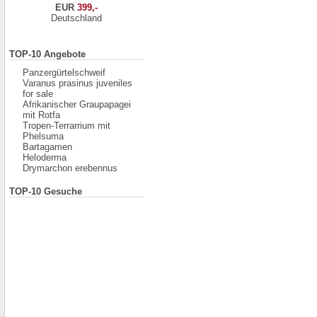
EUR
399,-
Deutschland
TOP-10 Angebote
Panzergürtelschweif
Varanus prasinus juveniles
for sale
Afrikanischer Graupapagei
mit Rotfa
Tropen-Terrarrium mit
Phelsuma
Bartagamen
Heloderma
Drymarchon erebennus
TOP-10 Gesuche