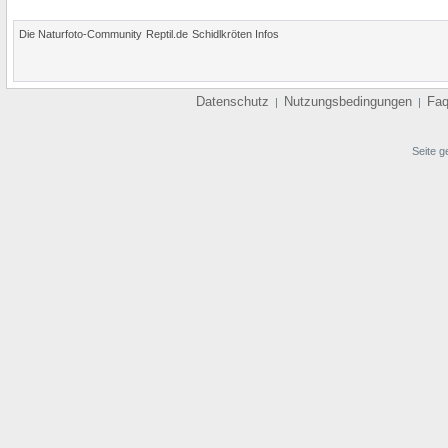
Die Naturfoto-Community
Reptil.de
Schidlkröten Infos
Datenschutz
Nutzungsbedingungen
Fa
|
|
Seite g