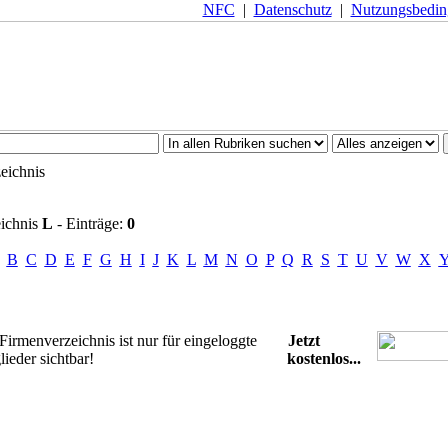
NFC
|
Datenschutz
|
Nutzungsbedi
eichnis
ichnis
L
- Einträge:
0
B
C
D
E
F
G
H
I
J
K
L
M
N
O
P
Q
R
S
T
U
V
W
X
rmenverzeichnis ist nur für eingeloggte
Jetzt
der sichtbar!
kostenlos...