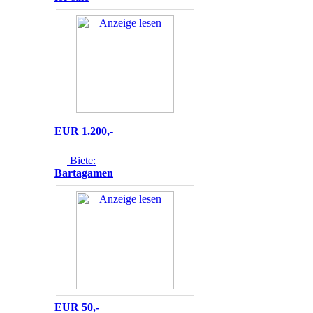
EUR
1.200,-
Biete:
Bartagamen
EUR
50,-