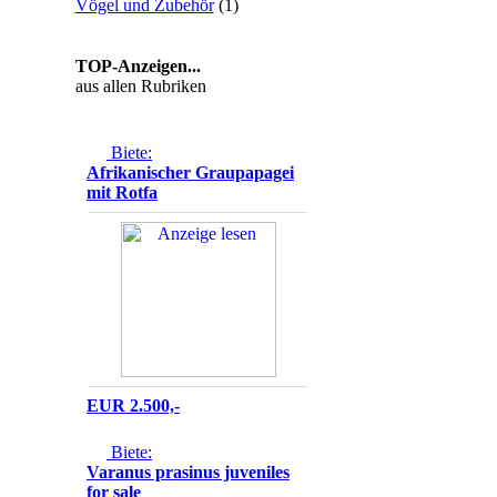
Vögel und Zubehör
(
1
)
TOP-Anzeigen...
aus allen Rubriken
Biete:
Afrikanischer Graupapagei
mit Rotfa
EUR
2.500,-
Biete:
Varanus prasinus juveniles
for sale