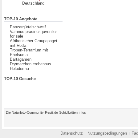
Deutschland
TOP-10 Angebote
Panzergürtelschweif
Varanus prasinus juveniles
for sale
Afrikanischer Graupapagei
mit Rotfa
Tropen-Terrarrium mit
Phelsuma
Bartagamen
Drymarchon erebennus
Heloderma
TOP-10 Gesuche
Die Naturfoto-Community
Reptil.de
Schidlkröten Infos
Datenschutz
Nutzungsbedingungen
Fa
|
|