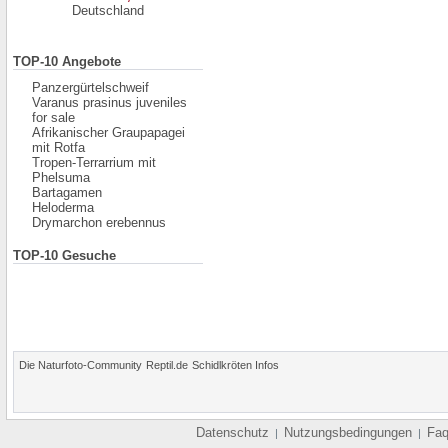
Deutschland
TOP-10 Angebote
Panzergürtelschweif
Varanus prasinus juveniles
for sale
Afrikanischer Graupapagei
mit Rotfa
Tropen-Terrarrium mit
Phelsuma
Bartagamen
Heloderma
Drymarchon erebennus
TOP-10 Gesuche
Die Naturfoto-Community
Reptil.de
Schidlkröten Infos
Datenschutz
Nutzungsbedingungen
Fa
|
|