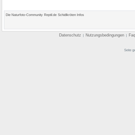
Die Naturfoto-Community
Reptil.de
Schidlkröten Infos
Datenschutz
Nutzungsbedingungen
Fa
|
|
Seite g