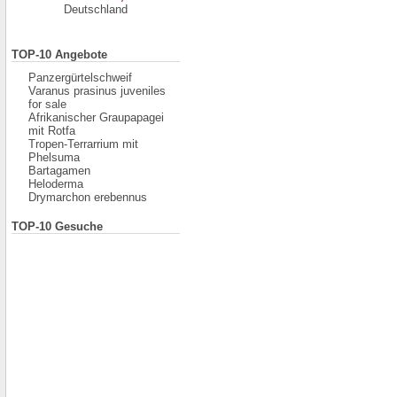
Deutschland
TOP-10 Angebote
Panzergürtelschweif
Varanus prasinus juveniles
for sale
Afrikanischer Graupapagei
mit Rotfa
Tropen-Terrarrium mit
Phelsuma
Bartagamen
Heloderma
Drymarchon erebennus
TOP-10 Gesuche