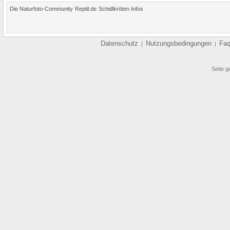
Die Naturfoto-Community
Reptil.de
Schidlkröten Infos
Datenschutz
Nutzungsbedingungen
Fa
|
|
Seite g