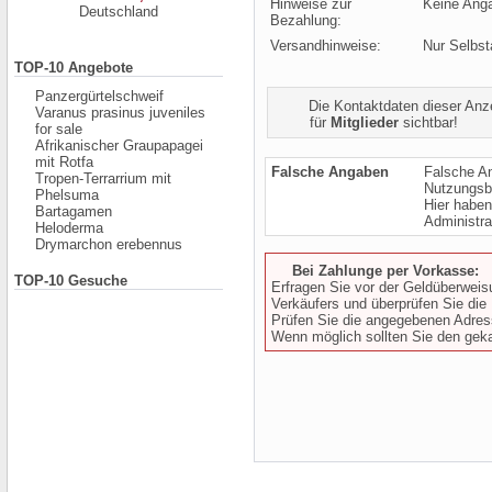
Hinweise zur
Keine Ang
Deutschland
Bezahlung:
Versandhinweise:
Nur Selbst
TOP-10 Angebote
Panzergürtelschweif
Die Kontaktdaten dieser Anzei
Varanus prasinus juveniles
für
Mitglieder
sichtbar!
for sale
Afrikanischer Graupapagei
mit Rotfa
Falsche Angaben
Falsche A
Tropen-Terrarrium mit
Nutzungsb
Phelsuma
Hier haben
Bartagamen
Administra
Heloderma
Drymarchon erebennus
Bei Zahlunge per Vorkasse:
TOP-10 Gesuche
Erfragen Sie vor der Geldüberwei
Verkäufers und überprüfen Sie die
Prüfen Sie die angegebenen Adress
Wenn möglich sollten Sie den gekau