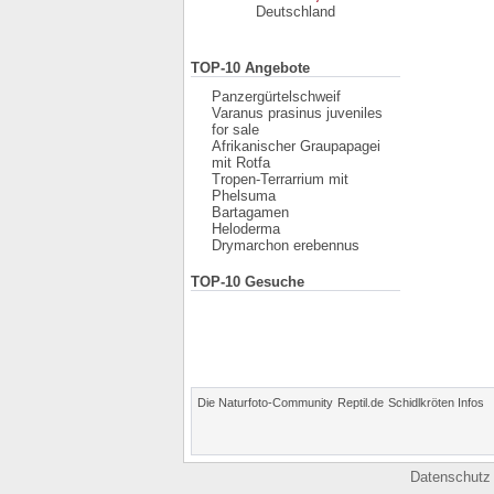
Deutschland
TOP-10 Angebote
Panzergürtelschweif
Varanus prasinus juveniles
for sale
Afrikanischer Graupapagei
mit Rotfa
Tropen-Terrarrium mit
Phelsuma
Bartagamen
Heloderma
Drymarchon erebennus
TOP-10 Gesuche
Die Naturfoto-Community
Reptil.de
Schidlkröten Infos
Datenschutz