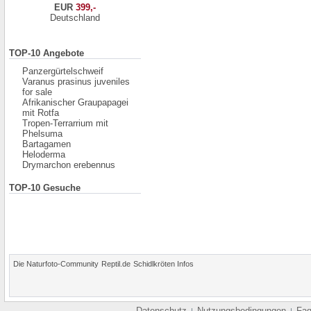
EUR
399,-
Deutschland
TOP-10 Angebote
Panzergürtelschweif
Varanus prasinus juveniles
for sale
Afrikanischer Graupapagei
mit Rotfa
Tropen-Terrarrium mit
Phelsuma
Bartagamen
Heloderma
Drymarchon erebennus
TOP-10 Gesuche
Die Naturfoto-Community
Reptil.de
Schidlkröten Infos
Datenschutz
Nutzungsbedingungen
Fa