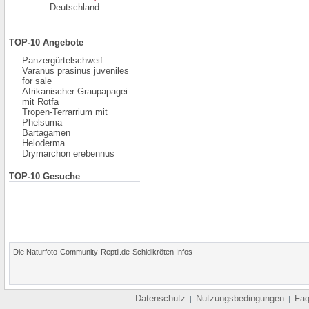
Deutschland
TOP-10 Angebote
Panzergürtelschweif
Varanus prasinus juveniles
for sale
Afrikanischer Graupapagei
mit Rotfa
Tropen-Terrarrium mit
Phelsuma
Bartagamen
Heloderma
Drymarchon erebennus
TOP-10 Gesuche
Die Naturfoto-Community
Reptil.de
Schidlkröten Infos
Datenschutz
Nutzungsbedingungen
Fa
|
|