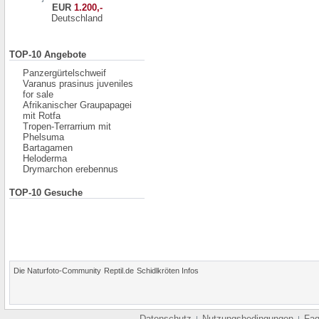
EUR
1.200,-
Deutschland
TOP-10 Angebote
Panzergürtelschweif
Varanus prasinus juveniles
for sale
Afrikanischer Graupapagei
mit Rotfa
Tropen-Terrarrium mit
Phelsuma
Bartagamen
Heloderma
Drymarchon erebennus
TOP-10 Gesuche
Die Naturfoto-Community
Reptil.de
Schidlkröten Infos
Datenschutz
Nutzungsbedingungen
Fa