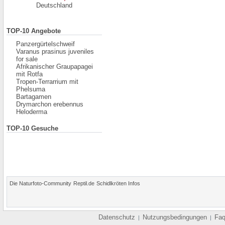
Deutschland
TOP-10 Angebote
Panzergürtelschweif
Varanus prasinus juveniles
for sale
Afrikanischer Graupapagei
mit Rotfa
Tropen-Terrarrium mit
Phelsuma
Bartagamen
Drymarchon erebennus
Heloderma
TOP-10 Gesuche
Die Naturfoto-Community
Reptil.de
Schidlkröten Infos
Datenschutz
Nutzungsbedingungen
Fa
|
|