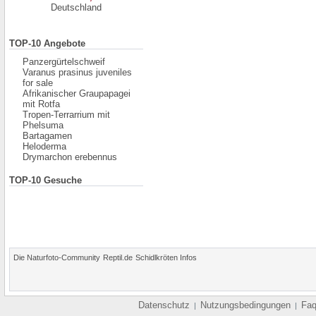
Deutschland
TOP-10 Angebote
Panzergürtelschweif
Varanus prasinus juveniles
for sale
Afrikanischer Graupapagei
mit Rotfa
Tropen-Terrarrium mit
Phelsuma
Bartagamen
Heloderma
Drymarchon erebennus
TOP-10 Gesuche
Die Naturfoto-Community
Reptil.de
Schidlkröten Infos
Datenschutz
Nutzungsbedingungen
Fa
|
|