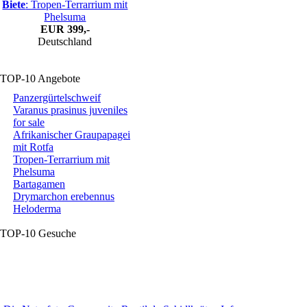
Biete
: Tropen-Terrarrium mit
Phelsuma
EUR
399,-
Deutschland
TOP-10 Angebote
Panzergürtelschweif
Varanus prasinus juveniles
for sale
Afrikanischer Graupapagei
mit Rotfa
Tropen-Terrarrium mit
Phelsuma
Bartagamen
Drymarchon erebennus
Heloderma
TOP-10 Gesuche