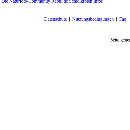
Die Naturfoto-Community
Reptil.de
Schidlkröten Infos
Datenschutz
|
Nutzungsbedingungen
|
Faq
Seite gener