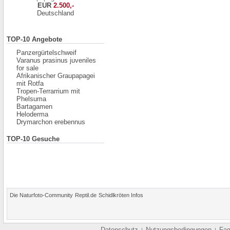
EUR
2.500,-
Deutschland
TOP-10 Angebote
Panzergürtelschweif
Varanus prasinus juveniles
for sale
Afrikanischer Graupapagei
mit Rotfa
Tropen-Terrarrium mit
Phelsuma
Bartagamen
Heloderma
Drymarchon erebennus
TOP-10 Gesuche
Die Naturfoto-Community
Reptil.de
Schidlkröten Infos
Datenschutz
Nutzungsbedingungen
Fa