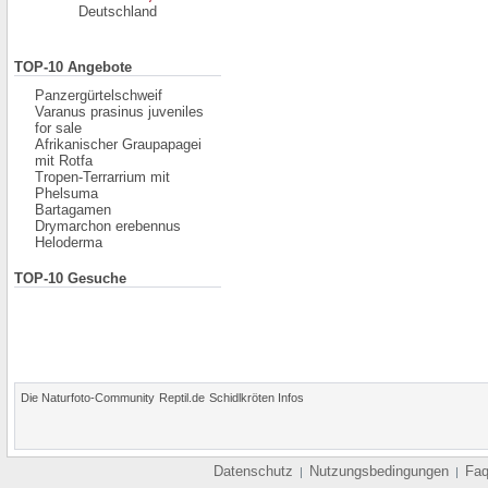
Deutschland
TOP-10 Angebote
Panzergürtelschweif
Varanus prasinus juveniles
for sale
Afrikanischer Graupapagei
mit Rotfa
Tropen-Terrarrium mit
Phelsuma
Bartagamen
Drymarchon erebennus
Heloderma
TOP-10 Gesuche
Die Naturfoto-Community
Reptil.de
Schidlkröten Infos
Datenschutz
Nutzungsbedingungen
Fa
|
|