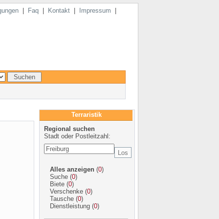
gungen
|
Faq
|
Kontakt
|
Impressum
|
Terraristik
Regional suchen
Stadt oder Postleitzahl:
Alles anzeigen
(
0
)
Suche
(
0
)
Biete
(
0
)
Verschenke
(
0
)
Tausche
(
0
)
Dienstleistung
(
0
)