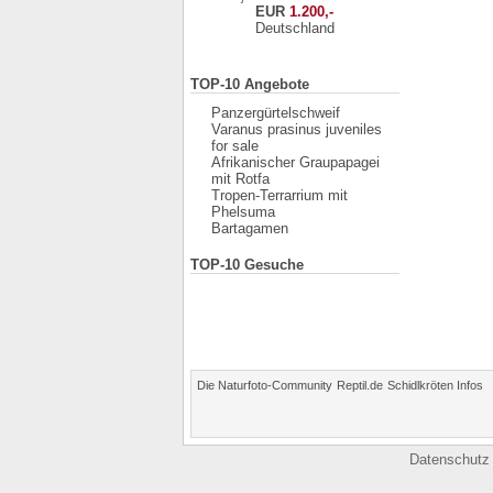
EUR
1.200,-
Deutschland
TOP-10 Angebote
Panzergürtelschweif
Varanus prasinus juveniles
for sale
Afrikanischer Graupapagei
mit Rotfa
Tropen-Terrarrium mit
Phelsuma
Bartagamen
TOP-10 Gesuche
Die Naturfoto-Community
Reptil.de
Schidlkröten Infos
Datenschutz