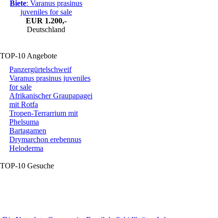
Biete
: Varanus prasinus
juveniles for sale
EUR
1.200,-
Deutschland
TOP-10 Angebote
Panzergürtelschweif
Varanus prasinus juveniles
for sale
Afrikanischer Graupapagei
mit Rotfa
Tropen-Terrarrium mit
Phelsuma
Bartagamen
Drymarchon erebennus
Heloderma
TOP-10 Gesuche