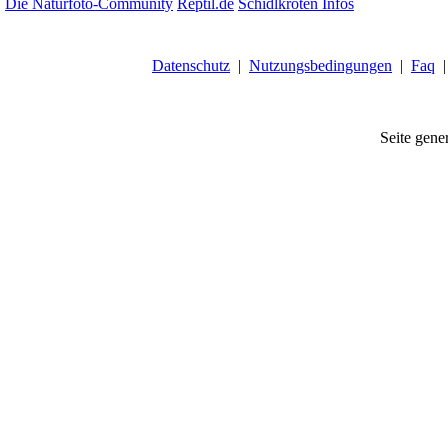
Die Naturfoto-Community
Reptil.de
Schidlkröten Infos
Datenschutz
|
Nutzungsbedingungen
|
Faq
Seite gener