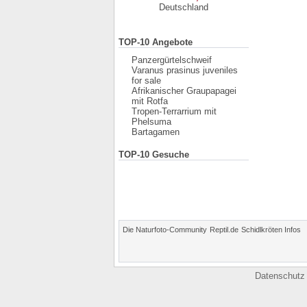
Deutschland
TOP-10 Angebote
Panzergürtelschweif
Varanus prasinus juveniles
for sale
Afrikanischer Graupapagei
mit Rotfa
Tropen-Terrarrium mit
Phelsuma
Bartagamen
TOP-10 Gesuche
Die Naturfoto-Community
Reptil.de
Schidlkröten Infos
Datenschutz