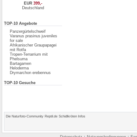
EUR
399,-
Deutschland
TOP-10 Angebote
Panzergürtelschweif
Varanus prasinus juveniles
for sale
Afrikanischer Graupapagei
mit Rotfa
Tropen-Terrarrium mit
Phelsuma
Bartagamen
Heloderma
Drymarchon erebennus
TOP-10 Gesuche
Die Naturfoto-Community
Reptil.de
Schidlkröten Infos
Datenschutz
Nutzungsbedingungen
Fa