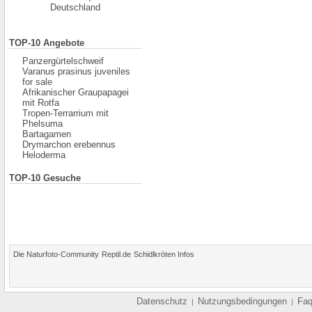
Deutschland
TOP-10 Angebote
Panzergürtelschweif
Varanus prasinus juveniles
for sale
Afrikanischer Graupapagei
mit Rotfa
Tropen-Terrarrium mit
Phelsuma
Bartagamen
Drymarchon erebennus
Heloderma
TOP-10 Gesuche
Die Naturfoto-Community
Reptil.de
Schidlkröten Infos
Datenschutz
Nutzungsbedingungen
Fa
|
|