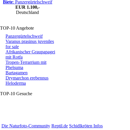
Biete
: Panzergürtelschweif
EUR
1.100,-
Deutschland
TOP-10 Angebote
Panzergürtelschweif
Varanus prasinus juveniles
for sale
Afrikanischer Graupapagei
mit Rotfa
Tropen-Terrarrium mit
Phelsuma
Bartagamen
Drymarchon erebennus
Heloderma
TOP-10 Gesuche
Die Naturfoto-Community
Reptil.de
Schidlkröten Infos