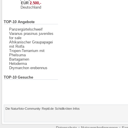
EUR
2.500,-
Deutschland
TOP-10 Angebote
Panzergürtelschweif
Varanus prasinus juveniles
for sale
Afrikanischer Graupapagei
mit Rotfa
Tropen-Terrarrium mit
Phelsuma
Bartagamen
Heloderma
Drymarchon erebennus
TOP-10 Gesuche
Die Naturfoto-Community
Reptil.de
Schidlkröten Infos
Datenschutz
Nutzungsbedingungen
Fa