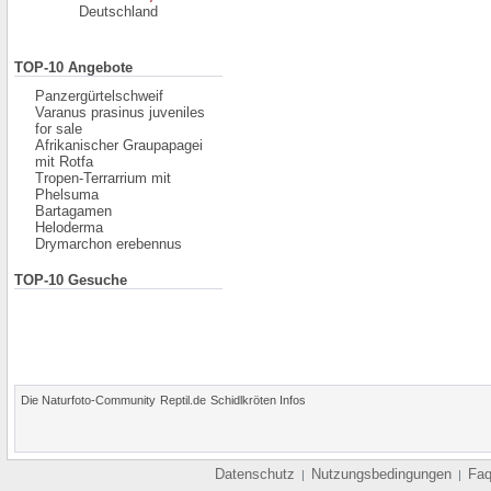
Deutschland
TOP-10 Angebote
Panzergürtelschweif
Varanus prasinus juveniles
for sale
Afrikanischer Graupapagei
mit Rotfa
Tropen-Terrarrium mit
Phelsuma
Bartagamen
Heloderma
Drymarchon erebennus
TOP-10 Gesuche
Die Naturfoto-Community
Reptil.de
Schidlkröten Infos
Datenschutz
Nutzungsbedingungen
Fa
|
|