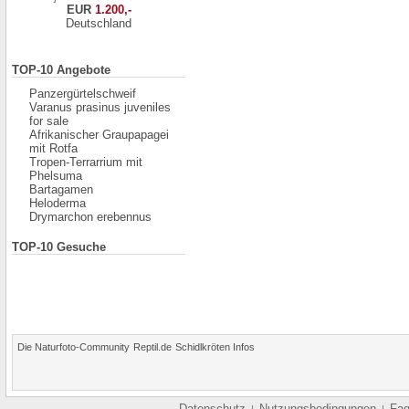
EUR
1.200,-
Deutschland
TOP-10 Angebote
Panzergürtelschweif
Varanus prasinus juveniles
for sale
Afrikanischer Graupapagei
mit Rotfa
Tropen-Terrarrium mit
Phelsuma
Bartagamen
Heloderma
Drymarchon erebennus
TOP-10 Gesuche
Die Naturfoto-Community
Reptil.de
Schidlkröten Infos
Datenschutz
Nutzungsbedingungen
Fa