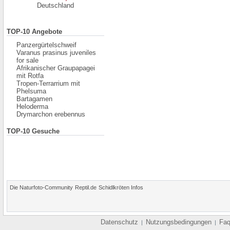
Deutschland
TOP-10 Angebote
Panzergürtelschweif
Varanus prasinus juveniles
for sale
Afrikanischer Graupapagei
mit Rotfa
Tropen-Terrarrium mit
Phelsuma
Bartagamen
Heloderma
Drymarchon erebennus
TOP-10 Gesuche
Die Naturfoto-Community
Reptil.de
Schidlkröten Infos
Datenschutz
Nutzungsbedingungen
Fa
|
|