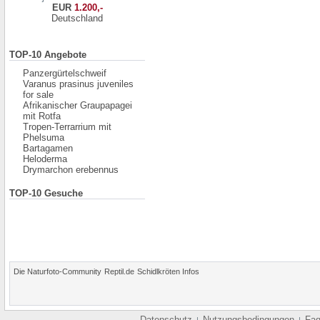
EUR
1.200,-
Deutschland
TOP-10 Angebote
Panzergürtelschweif
Varanus prasinus juveniles
for sale
Afrikanischer Graupapagei
mit Rotfa
Tropen-Terrarrium mit
Phelsuma
Bartagamen
Heloderma
Drymarchon erebennus
TOP-10 Gesuche
Die Naturfoto-Community
Reptil.de
Schidlkröten Infos
Datenschutz
Nutzungsbedingungen
Fa