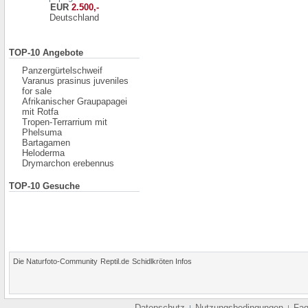
EUR
2.500,-
Deutschland
TOP-10 Angebote
Panzergürtelschweif
Varanus prasinus juveniles
for sale
Afrikanischer Graupapagei
mit Rotfa
Tropen-Terrarrium mit
Phelsuma
Bartagamen
Heloderma
Drymarchon erebennus
TOP-10 Gesuche
Die Naturfoto-Community
Reptil.de
Schidlkröten Infos
Datenschutz
Nutzungsbedingungen
Fa