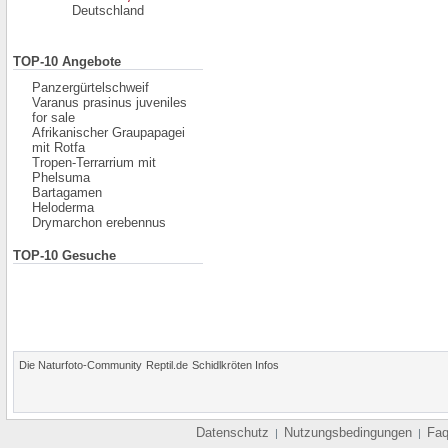
Deutschland
TOP-10 Angebote
Panzergürtelschweif
Varanus prasinus juveniles
for sale
Afrikanischer Graupapagei
mit Rotfa
Tropen-Terrarrium mit
Phelsuma
Bartagamen
Heloderma
Drymarchon erebennus
TOP-10 Gesuche
Die Naturfoto-Community
Reptil.de
Schidlkröten Infos
Datenschutz
Nutzungsbedingungen
Fa
|
|