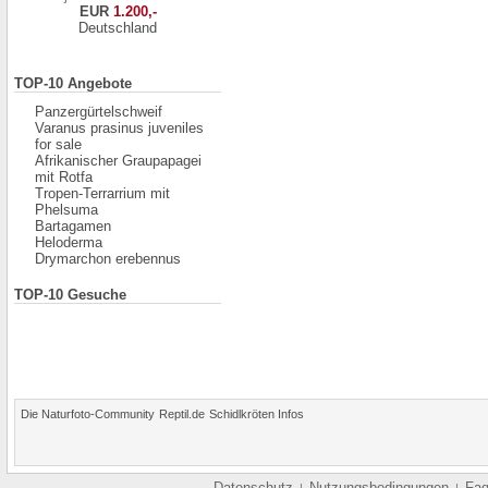
EUR
1.200,-
Deutschland
TOP-10 Angebote
Panzergürtelschweif
Varanus prasinus juveniles
for sale
Afrikanischer Graupapagei
mit Rotfa
Tropen-Terrarrium mit
Phelsuma
Bartagamen
Heloderma
Drymarchon erebennus
TOP-10 Gesuche
Die Naturfoto-Community
Reptil.de
Schidlkröten Infos
Datenschutz
Nutzungsbedingungen
Fa