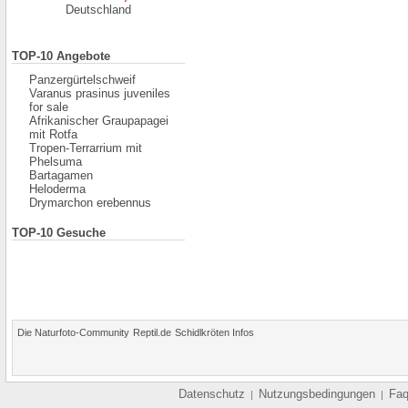
Deutschland
TOP-10 Angebote
Panzergürtelschweif
Varanus prasinus juveniles
for sale
Afrikanischer Graupapagei
mit Rotfa
Tropen-Terrarrium mit
Phelsuma
Bartagamen
Heloderma
Drymarchon erebennus
TOP-10 Gesuche
Die Naturfoto-Community
Reptil.de
Schidlkröten Infos
Datenschutz
Nutzungsbedingungen
Fa
|
|