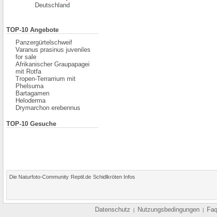
Deutschland
TOP-10 Angebote
Panzergürtelschweif
Varanus prasinus juveniles
for sale
Afrikanischer Graupapagei
mit Rotfa
Tropen-Terrarrium mit
Phelsuma
Bartagamen
Heloderma
Drymarchon erebennus
TOP-10 Gesuche
Die Naturfoto-Community
Reptil.de
Schidlkröten Infos
Datenschutz
Nutzungsbedingungen
Fa
|
|