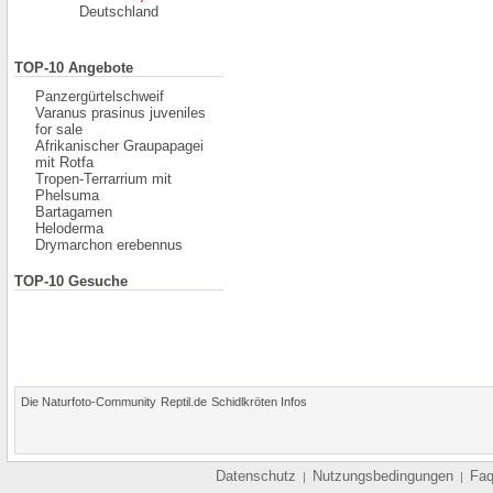
Deutschland
TOP-10 Angebote
Panzergürtelschweif
Varanus prasinus juveniles
for sale
Afrikanischer Graupapagei
mit Rotfa
Tropen-Terrarrium mit
Phelsuma
Bartagamen
Heloderma
Drymarchon erebennus
TOP-10 Gesuche
Die Naturfoto-Community
Reptil.de
Schidlkröten Infos
Datenschutz
Nutzungsbedingungen
Fa
|
|