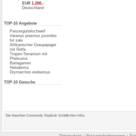
EUR
1.200,-
Deutschland
TOP-10 Angebote
Panzergürtelschweif
Varanus prasinus juveniles
for sale
Afrikanischer Graupapagei
mit Rotfa
Tropen-Terrarrium mit
Phelsuma
Bartagamen
Heloderma
Drymarchon erebennus
TOP-10 Gesuche
Die Naturfoto-Community
Reptil.de
Schidlkröten Infos
Datenschutz
Nutzungsbedingungen
Fa