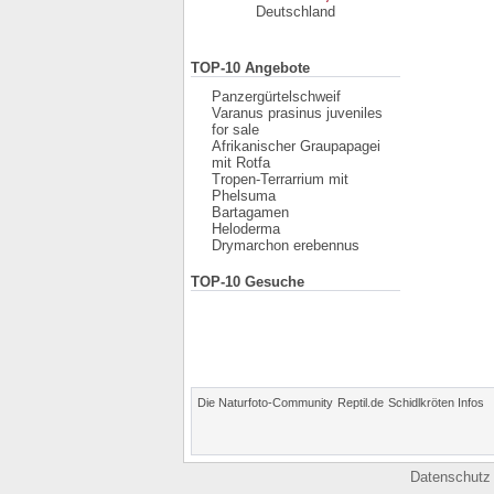
Deutschland
TOP-10 Angebote
Panzergürtelschweif
Varanus prasinus juveniles
for sale
Afrikanischer Graupapagei
mit Rotfa
Tropen-Terrarrium mit
Phelsuma
Bartagamen
Heloderma
Drymarchon erebennus
TOP-10 Gesuche
Die Naturfoto-Community
Reptil.de
Schidlkröten Infos
Datenschutz