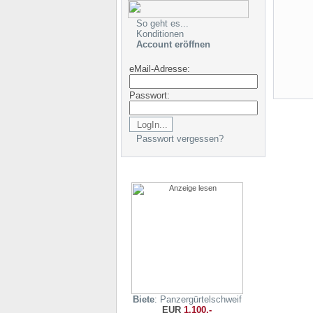
So geht es...
Konditionen
Account eröffnen
eMail-Adresse:
Passwort:
Passwort vergessen?
Biete
: Panzergürtelschweif
EUR
1.100,-