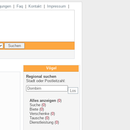
gungen
|
Faq
|
Kontakt
|
Impressum
|
Vögel
Regional suchen
Stadt oder Postleitzahl:
Alles anzeigen
(
0
)
Suche
(
0
)
Biete
(
0
)
Verschenke
(
0
)
Tausche
(
0
)
Dienstleistung
(
0
)