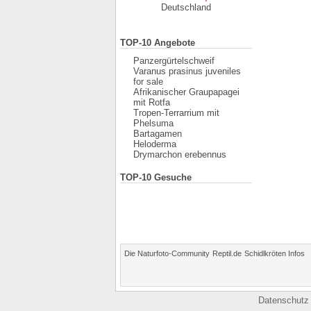
Deutschland
TOP-10 Angebote
Panzergürtelschweif
Varanus prasinus juveniles
for sale
Afrikanischer Graupapagei
mit Rotfa
Tropen-Terrarrium mit
Phelsuma
Bartagamen
Heloderma
Drymarchon erebennus
TOP-10 Gesuche
Die Naturfoto-Community
Reptil.de
Schidlkröten Infos
Datenschutz