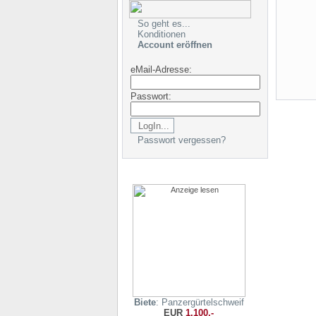
So geht es...
Konditionen
Account eröffnen
eMail-Adresse:
Passwort:
Passwort vergessen?
Biete
: Panzergürtelschweif
EUR
1.100,-