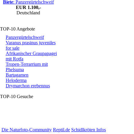
Biete
: Panzergürtelschweif
EUR
1.100,-
Deutschland
TOP-10 Angebote
Panzergürtelschweif
Varanus prasinus juveniles
for sale
Afrikanischer Graupapagei
mit Rotfa
Tropen-Terrarrium mit
Phelsuma
Bartagamen
Heloderma
Drymarchon erebennus
TOP-10 Gesuche
Die Naturfoto-Community
Reptil.de
Schidlkröten Infos