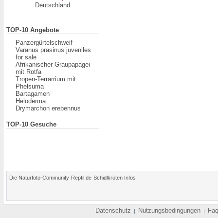
Deutschland
TOP-10 Angebote
Panzergürtelschweif
Varanus prasinus juveniles
for sale
Afrikanischer Graupapagei
mit Rotfa
Tropen-Terrarrium mit
Phelsuma
Bartagamen
Heloderma
Drymarchon erebennus
TOP-10 Gesuche
Die Naturfoto-Community
Reptil.de
Schidlkröten Infos
Datenschutz
Nutzungsbedingungen
Fa
|
|