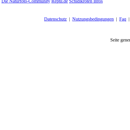
Die Naturfoto-Community
Reptil.de
Schidlkröten Infos
Datenschutz
|
Nutzungsbedingungen
|
Faq
Seite gener