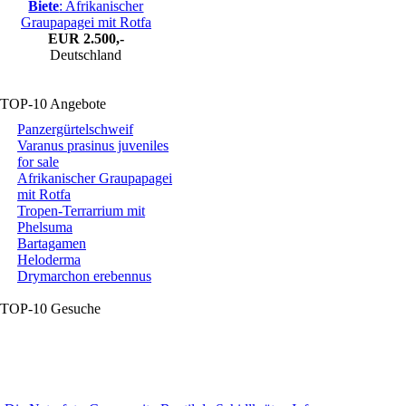
Biete
: Afrikanischer
Graupapagei mit Rotfa
EUR
2.500,-
Deutschland
TOP-10 Angebote
Panzergürtelschweif
Varanus prasinus juveniles
for sale
Afrikanischer Graupapagei
mit Rotfa
Tropen-Terrarrium mit
Phelsuma
Bartagamen
Heloderma
Drymarchon erebennus
TOP-10 Gesuche