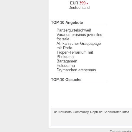
EUR
399,-
Deutschland
TOP-10 Angebote
Panzergürtelschweif
Varanus prasinus juveniles
for sale
Afrikanischer Graupapagei
mit Rotfa
Tropen-Terrarrium mit
Phelsuma
Bartagamen
Heloderma
Drymarchon erebennus
TOP-10 Gesuche
Die Naturfoto-Community
Reptil.de
Schidlkröten Infos
Datenschutz