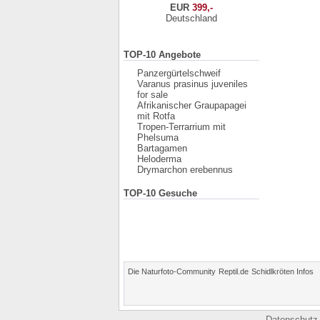
EUR
399,-
Deutschland
TOP-10 Angebote
Panzergürtelschweif
Varanus prasinus juveniles
for sale
Afrikanischer Graupapagei
mit Rotfa
Tropen-Terrarrium mit
Phelsuma
Bartagamen
Heloderma
Drymarchon erebennus
TOP-10 Gesuche
Die Naturfoto-Community
Reptil.de
Schidlkröten Infos
Datenschutz