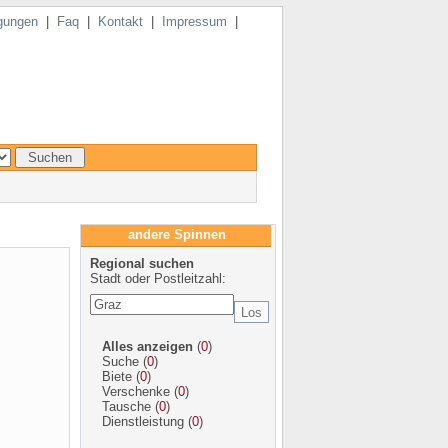
gungen
|
Faq
|
Kontakt
|
Impressum
|
andere Spinnen
Regional suchen
Stadt oder Postleitzahl:
Alles anzeigen
(
0
)
Suche
(
0
)
Biete
(
0
)
Verschenke
(
0
)
Tausche
(
0
)
Dienstleistung
(
0
)