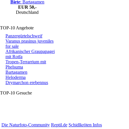
Biete
: Bartagamen
EUR
50,-
Deutschland
TOP-10 Angebote
Panzergürtelschweif
Varanus prasinus juveniles
for sale
Afrikanischer Graupapagei
mit Rotfa
Tropen-Terrarrium mit
Phelsuma
Bartagamen
Heloderma
Drymarchon erebennus
TOP-10 Gesuche
Die Naturfoto-Community
Reptil.de
Schidlkröten Infos