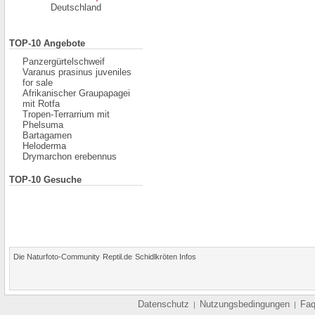
Deutschland
TOP-10 Angebote
Panzergürtelschweif
Varanus prasinus juveniles
for sale
Afrikanischer Graupapagei
mit Rotfa
Tropen-Terrarrium mit
Phelsuma
Bartagamen
Heloderma
Drymarchon erebennus
TOP-10 Gesuche
Die Naturfoto-Community
Reptil.de
Schidlkröten Infos
Datenschutz
Nutzungsbedingungen
Fa
|
|