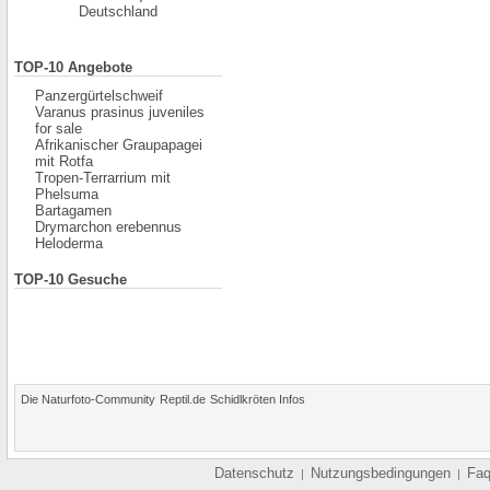
Deutschland
TOP-10 Angebote
Panzergürtelschweif
Varanus prasinus juveniles
for sale
Afrikanischer Graupapagei
mit Rotfa
Tropen-Terrarrium mit
Phelsuma
Bartagamen
Drymarchon erebennus
Heloderma
TOP-10 Gesuche
Die Naturfoto-Community
Reptil.de
Schidlkröten Infos
Datenschutz
Nutzungsbedingungen
Fa
|
|