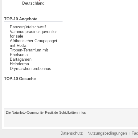
Deutschland
TOP-10 Angebote
Panzergürtelschweif
Varanus prasinus juveniles
for sale
Afrikanischer Graupapagei
mit Rotfa
Tropen-Terrarrium mit
Phelsuma
Bartagamen
Heloderma
Drymarchon erebennus
TOP-10 Gesuche
Die Naturfoto-Community
Reptil.de
Schidlkröten Infos
Datenschutz
Nutzungsbedingungen
Fa
|
|