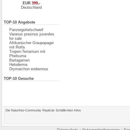
EUR
399,-
Deutschland
TOP-10 Angebote
Panzergürtelschweif
Varanus prasinus juveniles
for sale
Afrikanischer Graupapagei
mit Rotfa
Tropen-Terrarrium mit
Phelsuma
Bartagamen
Heloderma
Drymarchon erebennus
TOP-10 Gesuche
Die Naturfoto-Community
Reptil.de
Schidlkröten Infos
Datenschutz
Nutzungsbedingungen
Fa