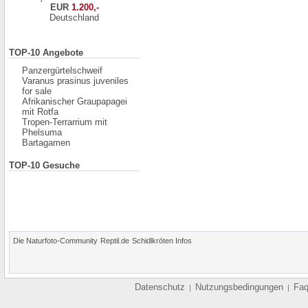
EUR
1.200,-
Deutschland
TOP-10 Angebote
Panzergürtelschweif
Varanus prasinus juveniles
for sale
Afrikanischer Graupapagei
mit Rotfa
Tropen-Terrarrium mit
Phelsuma
Bartagamen
TOP-10 Gesuche
Die Naturfoto-Community
Reptil.de
Schidlkröten Infos
Datenschutz
Nutzungsbedingungen
Fa
|
|