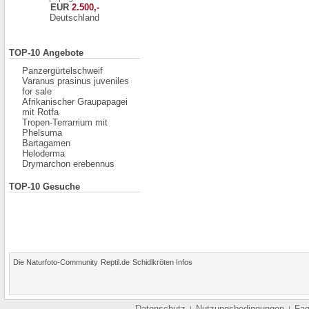
EUR
2.500,-
Deutschland
TOP-10 Angebote
Panzergürtelschweif
Varanus prasinus juveniles
for sale
Afrikanischer Graupapagei
mit Rotfa
Tropen-Terrarrium mit
Phelsuma
Bartagamen
Heloderma
Drymarchon erebennus
TOP-10 Gesuche
Die Naturfoto-Community
Reptil.de
Schidlkröten Infos
Datenschutz
Nutzungsbedingungen
Fa