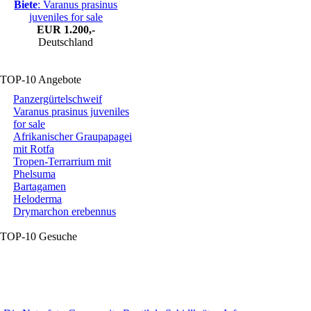
Biete
: Varanus prasinus
juveniles for sale
EUR
1.200,-
Deutschland
TOP-10 Angebote
Panzergürtelschweif
Varanus prasinus juveniles
for sale
Afrikanischer Graupapagei
mit Rotfa
Tropen-Terrarrium mit
Phelsuma
Bartagamen
Heloderma
Drymarchon erebennus
TOP-10 Gesuche