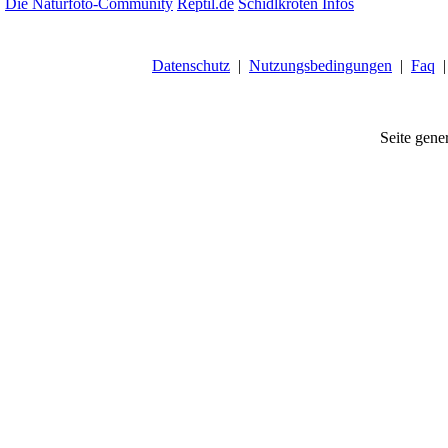
Die Naturfoto-Community
Reptil.de
Schidlkröten Infos
Datenschutz
|
Nutzungsbedingungen
|
Faq
Seite gener