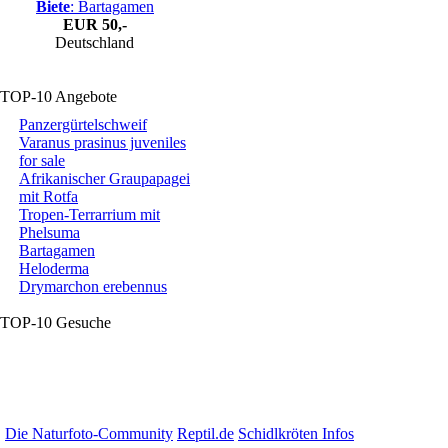
Biete
: Bartagamen
EUR
50,-
Deutschland
TOP-10 Angebote
Panzergürtelschweif
Varanus prasinus juveniles
for sale
Afrikanischer Graupapagei
mit Rotfa
Tropen-Terrarrium mit
Phelsuma
Bartagamen
Heloderma
Drymarchon erebennus
TOP-10 Gesuche
Die Naturfoto-Community
Reptil.de
Schidlkröten Infos