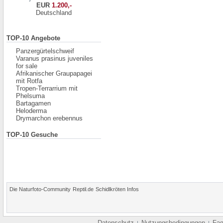
EUR
1.200,-
Deutschland
TOP-10 Angebote
Panzergürtelschweif
Varanus prasinus juveniles
for sale
Afrikanischer Graupapagei
mit Rotfa
Tropen-Terrarrium mit
Phelsuma
Bartagamen
Heloderma
Drymarchon erebennus
TOP-10 Gesuche
Die Naturfoto-Community
Reptil.de
Schidlkröten Infos
Datenschutz
Nutzungsbedingungen
Fa